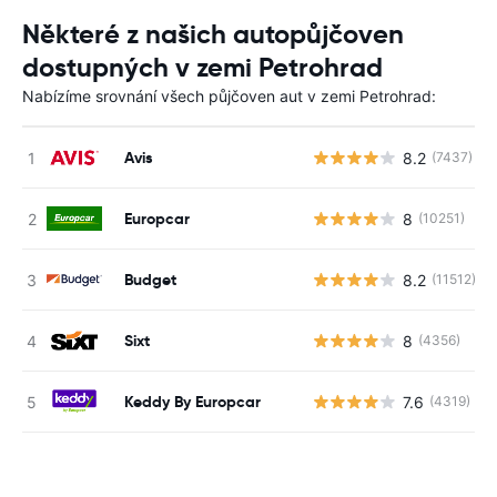
Některé z našich autopůjčoven
dostupných v zemi Petrohrad
Nabízíme srovnání všech půjčoven aut v zemi Petrohrad:
Avis
8.2
(7437)
Europcar
8
(10251)
Budget
8.2
(11512)
Sixt
8
(4356)
Keddy By Europcar
7.6
(4319)