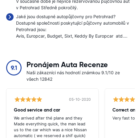
V současné době je nejvíce rezervovanou půjčovnou aut
v Petrohrad Středně pokročilý.
Jaké jsou dostupné autopůjčovny pro Petrohrad?
Dostupné společnosti poskytující půjčovny automobilů v
Petrohrad jsou:
Avis
Europcar
Budget
Sixt
Keddy By Europcar
atd.…
Pronájem Auta Recenze
9.1
Naši zákazníci nás hodnotí známkou 9.1/10 ze
všech 12842
05-10-2020
Good service and car
Correct and
We arrived after thé plane and they
Very fast to 
Made everything quick, the man lead
us to the car which was a nice Nissan
automatic ( we reserved a shif quick)