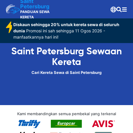
Saint
Petersburg
PANDUAN SEWA
KERETA
Diskaun sehingga 20% untuk kereta sewa di seluruh
dunia
Promosi ini sah sehingga 11 Ogos 2026 -
manfaatkannya hari ini!
Saint Petersburg Sewaan
Kereta
Cari Kereta Sewa di Saint Petersburg
Kami membandingkan semua pembekal yang terkenal