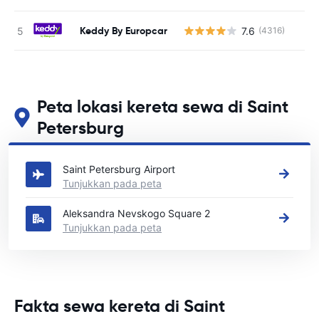
Keddy By Europcar
7.6
(4316)
T
Peta lokasi kereta sewa di Saint
Petersburg
Lihat lokasi sewa kereta utama kami di Saint Petersburg
Saint Petersburg Airport
Tunjukkan pada peta
Aleksandra Nevskogo Square 2
Tunjukkan pada peta
Fakta sewa kereta di Saint