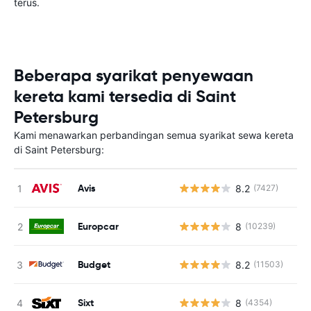
terus.
Beberapa syarikat penyewaan
kereta kami tersedia di Saint
Petersburg
Kami menawarkan perbandingan semua syarikat sewa kereta
di Saint Petersburg:
Avis
8.2
(7427)
T
Europcar
8
(10239)
T
Budget
8.2
(11503)
T
Sixt
8
(4354)
T