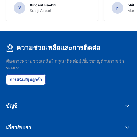
same man came in 5 minutes and after
Vincent Baehni
phili
a quick check we left. Very friendly and
V
p
Sotsji Airport
Mosc
nice. We can only recommand this
company.
ความช่วยเหลือและการติดต่อ
ต้องการความช่วยเหลือ? กรุณาติดต่อผู้เชี่ยวชาญด้านการเช่า
ของเรา
การสนับสนุนลูกค้า
บัญชี
เกี่ยวกับเรา