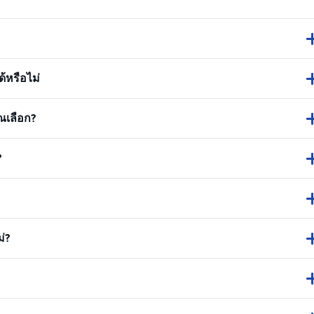
้หรือไม่
ณเลือก?
?
่?